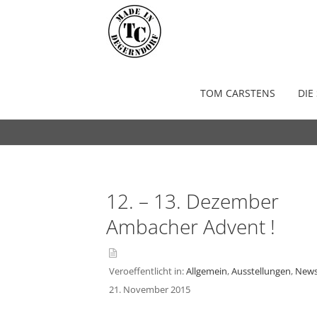
Schmied Tom Carstens
TOM CARSTENS
DIE
12. – 13. Dezember
Ambacher Advent !
Veroeffentlicht in:
Allgemein
,
Ausstellungen
,
New
asid
21. November 2015
e