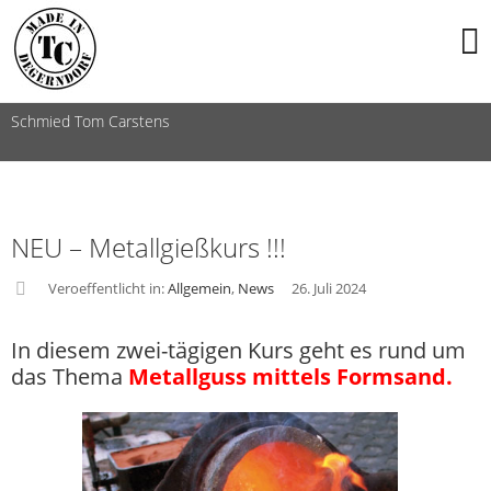
Schmied Tom Carstens
NEU – Metallgießkurs !!!
Veroeffentlicht in:
Allgemein
,
News
26. Juli 2024
asid
In diesem zwei-tägigen Kurs geht es rund um
e
das Thema
Metallguss mittels Formsand.