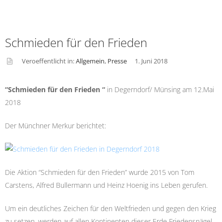
Schmieden für den Frieden
Veroeffentlicht in:
Allgemein
,
Presse
1. Juni 2018
asid
e
“Schmieden für den Frieden “
in Degerndorf/ Münsing am 12.Mai
2018
Der Münchner Merkur berichtet:
Die Aktion “Schmieden für den Frieden” wurde 2015 von Tom
Carstens, Alfred Bullermann und Heinz Hoenig ins Leben gerufen.
Um ein deutliches Zeichen für den Weltfrieden und gegen den Krieg
zu setzen, werden auf allen Kontinenten dieser Erde Friedensnägel