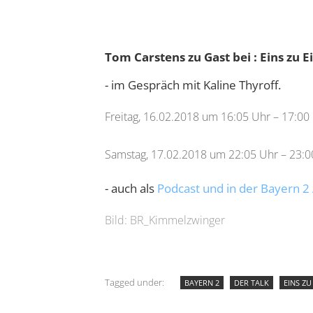
Tom Carstens zu Gast bei : Eins zu E
- im Gespräch mit Kaline Thyroff.
Freitag, 16.02.2018 um 16:05 Uhr – 17:00
Samstag, 17.02.2018 um 22:05 Uhr – 23:0
- auch als
Podcast und in der Bayern 
Bild: BR_Kimmelzwinger
Tagged under:
BAYERN 2
DER TALK
EINS ZU