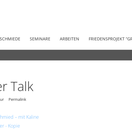
Allgemein
News
Presse
Eins 
 SCHMIEDE
SEMINARE
ARBEITEN
FRIEDENSPROJEKT “G
er Talk
ur
Permalink