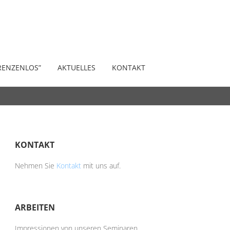
zu Eins. Der Talk
RENZENLOS”
AKTUELLES
KONTAKT
KONTAKT
Nehmen Sie
Kontakt
mit uns auf.
ARBEITEN
Impressionen von unseren Seminaren,