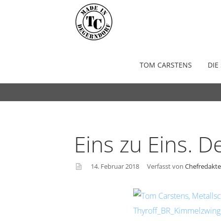
Schmied Tom Carstens
TOM CARSTENS
DIE
Eins zu Eins. D
14. Februar 2018
Verfasst von
Chefredakte
asid
e